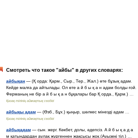
Смотреть что такое "айбы" в других словарях:
айбықан
— (Қ орда: Қарм., Сыр., Тер., Жал.) өте бұзық адам.
Кейде малға да айтылады. Ол өте а й б ы қ а н адам болды ғой.
Ферманың не бір а й б ы қ а н бұқалары бар Қ орда., Қарм.) …
Қазақ тілінің аймақтық сөздігі
айбықы адам
— (Өзб., Бұх.) қыңыр, шәлкес мінезді адам …
Қазақ тілінің аймақтық сөздігі
айбықадам
— сын. жерг. Көкбет, долы, әдепсіз. А й б ы қ а д а
м қатындардан аулақ жүргеннен жақсысы жоқ (Ауызекі тіл.) …