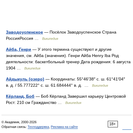
Заводоуспенское
— Посёлок Заводоуспенское Страна
РоссияРоссия …
Википедия
Айба, Генри
— У этого термина существуют и другие
значения, см. Айба (значения). Генри Айба Henry Iba Род
деятельности: баскетбольный тренер Дата рождения: 6 августа
1904 …
Википедия
Айдыкуль (озеро)
— Координаты: 55°46′38″ с. ш. 61°41′04″
в. д. / 55.777222° с. ш. 61.684444° в. д. …
Википедия
Кёрланд, Боб
— Боб Кёрланд Завершил карьеру Центровой
Рост: 210 см Гражданство …
Википедия
© Академик, 2000-2026
18+
Обратная связь:
Техподдержка
,
Реклама на сайте