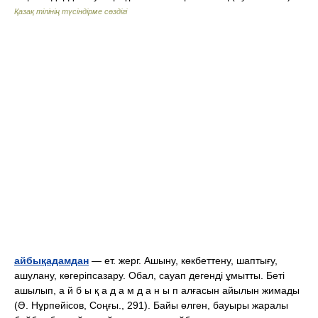
Қазақ тілінің түсіндірме сөздігі
айбықадамдан
— ет. жерг. Ашыну, көкбеттену, шаптығу,
ашулану, көгеріпсазару. Обал, сауап дегенді ұмытты. Беті
ашылып, а й б ы қ а д а м д а н ы п алғасын айылын жимады
(Ә. Нұрпейісов, Соңғы., 291). Байы өлген, бауыры жаралы