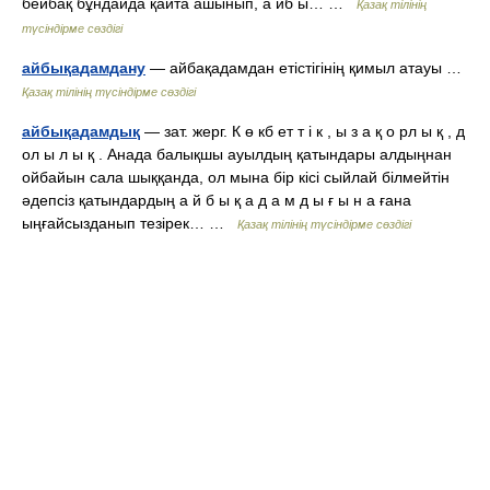
бейбақ бұндайда қайта ашынып, а йб ы… …
Қазақ тілінің
түсіндірме сөздігі
айбықадамдану
— айбақадамдан етістігінің қимыл атауы …
Қазақ тілінің түсіндірме сөздігі
айбықадамдық
— зат. жерг. К ө кб ет т і к , ы з а қ о рл ы қ , д
ол ы л ы қ . Анада балықшы ауылдың қатындары алдыңнан
ойбайын сала шыққанда, ол мына бір кісі сыйлай білмейтін
әдепсіз қатындардың а й б ы қ а д а м д ы ғ ы н а ғана
ыңғайсызданып тезірек… …
Қазақ тілінің түсіндірме сөздігі